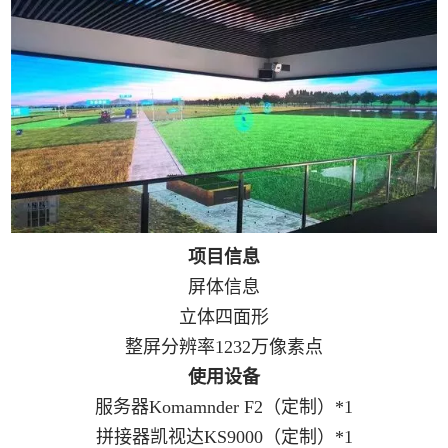
项目信息
屏体信息
立体四面形
整屏分辨率
1232
万像素点
使用设备
服务器Komamnder F2
（定制）
*1
拼接器凯视达KS9000
（定制）
*1