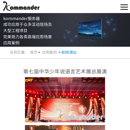
kommander服务器
成功应用于众多活动现场及
大型工程项目
完美助力各类高端应用场景
应用案例
当前位置：
首页
>
应用案例
>
剧院演出
第七届中华少年说语言艺术展总展演