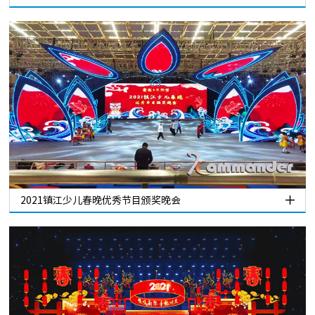
2021镇江少儿春晚优秀节目颁奖晚会