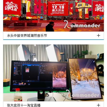
水头中骏世界城潮然音乐节
张大奕双十一淘宝直播