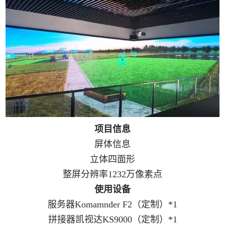
项目信息
屏体信息
立体四面形
整屏分辨率
1232
万像素点
使用设备
服务器Komamnder F2
（定制）
*1
拼接器凯视达KS9000
（定制）
*1